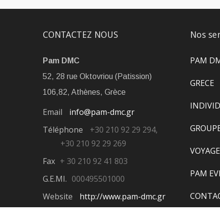
CONTACTEZ NOUS
Nos ser
PAM D
Pam DMC
52, 28 rue Oktovriou (Patission)
GRECE
106,82, Athènes, Grèce
INDIVI
Email
info@pam-dmc.gr
GROUP
Téléphone
+30 210 92 29 294,
+30 210 92 29 269
VOYAGE
Fax
+ 30 210 92 41 803
PAM E
G.E.MI.
000495501000
CONTA
Website
http://www.pam-dmc.gr