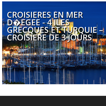
CROISIERES EN MER
D�EGEE - 4 ILES
GRECQUES ET TURQUIE –
CROISIERE DE 3 JOURS