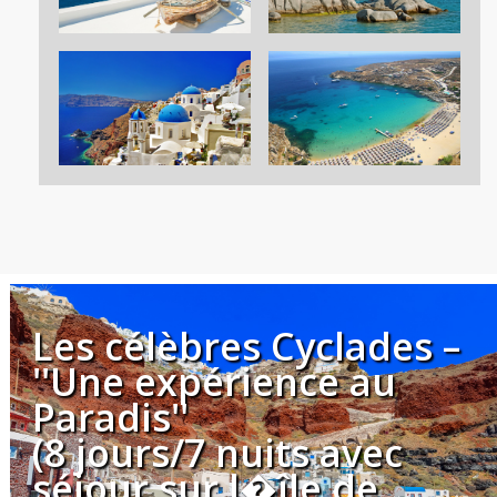
Les célèbres Cyclades –
''Une expérience au
Paradis''
(8 jours/7 nuits avec
séjour sur l�île de