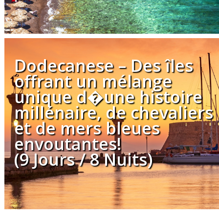
Dodecanese – Des îles
offrant un mélange
unique d�une histoire
millénaire, de chevaliers
et de mers bleues
envoutantes!
(9 Jours / 8 Nuits)