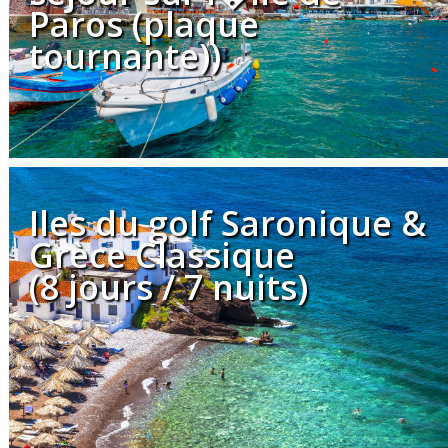
Paros (plaque
tournante))
Iles du golf Saronique &
Grèce Classique
(8 jours / 7 nuits)