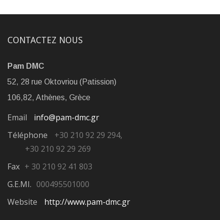
CONTACTEZ NOUS
Pam DMC
52, 28 rue Oktovriou (Patission)
106,82, Athènes, Grèce
Email
info@pam-dmc.gr
Téléphone
+30 210 92 29 294,
+30 210 92 29 269
Fax
+ 30 210 92 41 803
G.E.MI.
000495501000
Website
http://www.pam-dmc.gr